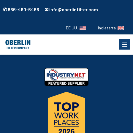
✆ 866-460-6466 ✉ info@oberlinfilter.com
EE.UU.
|
Inglaterra