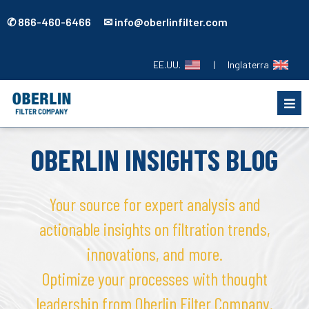
✆ 866-460-6466 ✉ info@oberlinfilter.com
EE.UU.
|
Inglaterra
OBERLIN INSIGHTS BLOG
Your source for expert analysis and
actionable insights on filtration trends,
innovations, and more.
Optimize your processes with thought
leadership from Oberlin Filter Company.