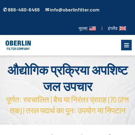
✆ 866-460-6466 ✉ info@oberlinfilter.com
यूएसए
|
इंगलैंड
औद्योगिक प्रक्रिया अपशिष्ट
जल उपचार
पूर्णतः स्वचालित | बैच या निरंतर प्रवाह (70 GPM
तक) | तरल पदार्थ का पुनः उपयोग या निपटान